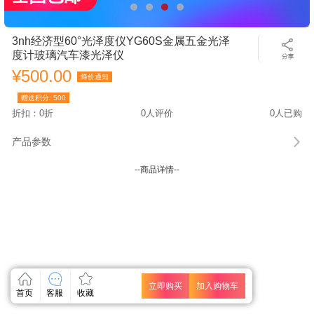
3nh经济型60°光泽度仪YG60S金属五金光泽
度计玻璃汽车漆光泽仪
¥500.00
降价通知
赠送积分:
500
折扣：0折
0人评价
0人已购
产品参数
--商品详情--
立即购买
加入购物车
首页
客服
收藏
关闭
关闭
关闭
关闭
关闭
关闭