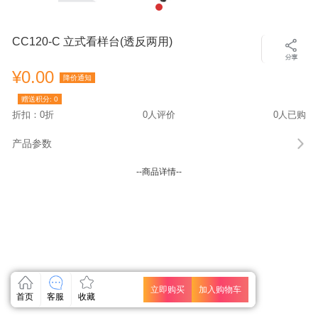
CC120-C 立式看样台(透反两用)
¥0.00
降价通知
赠送积分:
0
折扣：0折
0人评价
0人已购
产品参数
--商品详情--
立即购买
加入购物车
首页
客服
收藏
关闭
关闭
关闭
关闭
关闭
关闭