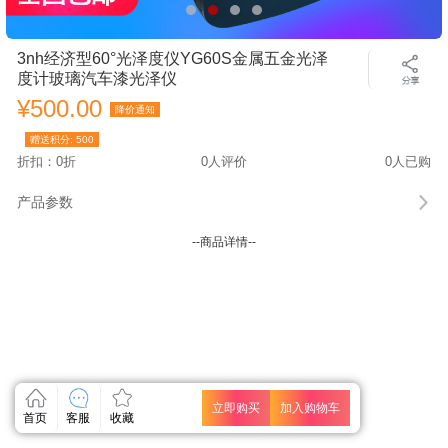
3nh经济型60°光泽度仪YG60S金属五金光泽
度计玻璃汽车漆光泽仪
¥500.00
降价通知
赠送积分:
500
折扣：0折
0人评价
0人已购
产品参数
--商品详情--
立即购买
加入购物车
首页
客服
收藏
关闭
关闭
关闭
关闭
关闭
关闭