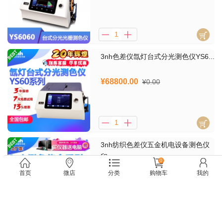
3nh色差仪氙灯台式分光测色仪YS6...
¥68800.00
¥0.00
3nh纺织色差仪五金机电设备测色仪
印...
0
¥300.00
¥0.00
首页
微店
分类
购物车
我的