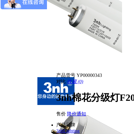
产品货号
YP00000343
对比
收藏 (0)
3nh棉花分级灯F
售价
降价通知
产品品牌
3nhLighting