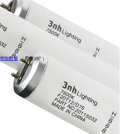
增加数量
（库存
197
）