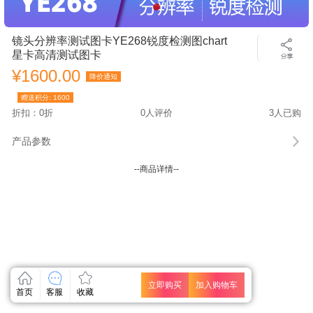
镜头分辨率测试图卡YE268锐度检测图chart
星卡高清测试图卡
¥1600.00
降价通知
赠送积分:
1600
折扣：0折
0人评价
3人已购
产品参数
--商品详情--
立即购买
加入购物车
首页
客服
收藏
关闭
关闭
关闭
关闭
关闭
关闭