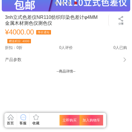
3nh立式色差仪NR110纺织印染色差计φ4MM
金属木材测色仪测色仪
¥4000.00
降价通知
赠送积分:
4000
折扣：0折
0人评价
0人已购
产品参数
--商品详情--
立即购买
加入购物车
首页
客服
收藏
关闭
关闭
关闭
关闭
关闭
关闭