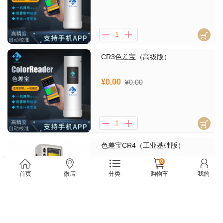
CR3色差宝（高级版）
¥0.00
¥0.00
色差宝CR4（工业基础版）
0
¥0.00
¥0.00
首页
微店
分类
购物车
我的