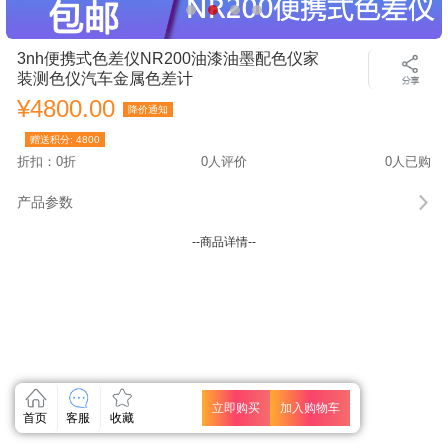
3nh便携式色差仪NR200油漆油墨配色仪家
装测色仪汽车金属色差计
¥4800.00
降价通知
赠送积分:
4800
折扣：0折
0人评价
0人已购
产品参数
--商品详情--
立即购买
加入购物车
首页
客服
收藏
关闭
关闭
关闭
关闭
关闭
关闭