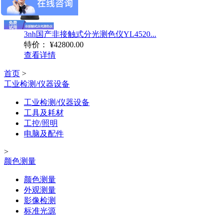
3nh国产非接触式分光测色仪YL4520...
特价：
¥42800.00
查看详情
首页
>
工业检测/仪器设备
工业检测/仪器设备
工具及耗材
工控/照明
电脑及配件
>
颜色测量
颜色测量
外观测量
影像检测
标准光源