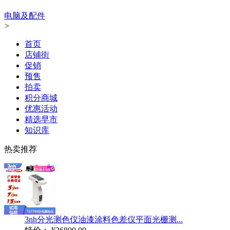
电脑及配件
>
首页
店铺街
促销
预售
拍卖
积分商城
优惠活动
精选早市
知识库
热卖推荐
3nh分光测色仪油漆涂料色差仪平面光栅测...