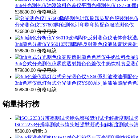
3nh分光测色仪油漆涂料色差仪平面光栅测色仪TS7700
¥36800.00
价格电议
分光测色仪TS7600陶瓷测色计印刷印染配色服装测色仪
¥26800.00
价格电议
3nh颜色分析仪YS6010玻璃陶瓷反射测色仪液体膏状透
¥58800.00
价格电议
3nh台式分光测色仪雾度透射颜色色差仪牛奶饮料食品测
¥79800.00
价格电议
3nh色差仪氙灯台式分光测色仪YS60系列油漆油墨配色
¥68800.00
价格电议
销量排行榜
ISO12233分辨率测试卡镜头增强型测试卡解析度测试卡清晰
¥500.00
销量: 3