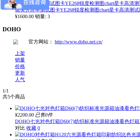
镜头分辨率测试图卡YE268锐度检测图chart星卡高清测
¥1600.00
销量: 3
DOHO
官方网站：
http://www.doho.net.cn/
上架
销量
价格
更新
人气
1
/1
共
5
个商品
¥2200.00
已售0件
DOHO七光对色灯箱D60(7)纺织标准光源箱油漆看色灯
对比
收藏
0