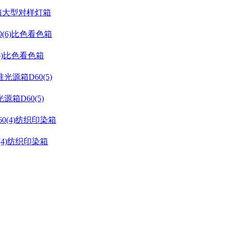
箱大型对样灯箱
6)比色看色箱
箱D60(5)
4)纺织印染箱