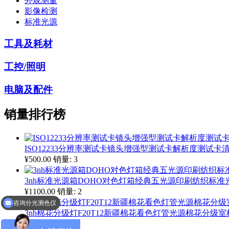
外观测量
影像检测
标准光源
工具及耗材
工控/照明
电脑及配件
销量排行榜
ISO12233分辨率测试卡镜头增强型测试卡解析度测试卡清晰
¥500.00
销量: 3
3nh标准光源箱DOHO对色灯箱经典五光源印刷纺织标准光源
¥1100.00
销量: 2
咨询分光测色仪
3nh棉花分级灯F20T12新疆棉花看色灯管光源棉花分级室
¥200.00
销量: 1