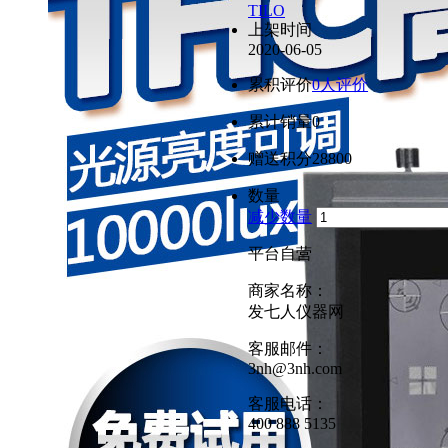
TILO
上架时间
2020-06-05
累积评价
0人评价
累计销量
0
赠送积分
28800
数量
减少数量
平台自营
商家名称：
发七人仪器网
客服邮件：
3nh@3nh.com
客服电话：
400 888 5135