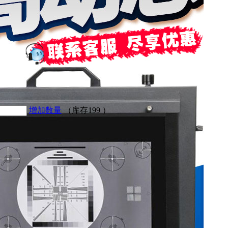
增加数量
（库存
199
）