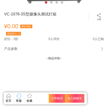
VC-1078-3S型摄像头测试灯箱
¥0.00
降价通知
赠送积分:
0
折扣：0折
0人评价
0人已购
产品参数
--商品详情--
立即购买
加入购物车
首页
客服
收藏
关闭
关闭
关闭
关闭
关闭
关闭