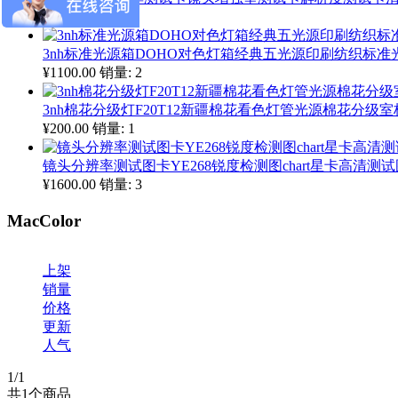
¥500.00
销量: 3
3nh标准光源箱DOHO对色灯箱经典五光源印刷纺织标准光源
¥1100.00
销量: 2
3nh棉花分级灯F20T12新疆棉花看色灯管光源棉花分级室
¥200.00
销量: 1
镜头分辨率测试图卡YE268锐度检测图chart星卡高清测
¥1600.00
销量: 3
MacColor
上架
销量
价格
更新
人气
1
/1
共
1
个商品