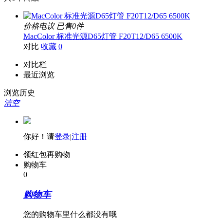
价格电议
已售0件
MacColor 标准光源D65灯管 F20T12/D65 6500K
对比
收藏
0
对比栏
最近浏览
浏览历史
清空
你好！请
登录
|
注册
领红包再购物
购物车
0
购物车
您的购物车里什么都没有哦