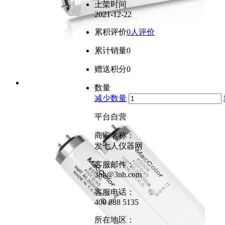
上架时间
2021-12-22
累积评价
0人评价
累计销量
0
赠送积分
0
数量
减少数量
平台自营
商家名称：
发七人仪器网
客服邮件：
3nh@3nh.com
客服电话：
400 888 5135
所在地区：