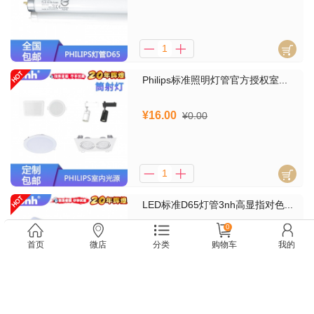
Philips标准照明灯管官方授权室...
¥16.00
¥0.00
LED标准D65灯管3nh高显指对色...
0
¥200.00
¥0.00
首页
微店
分类
购物车
我的