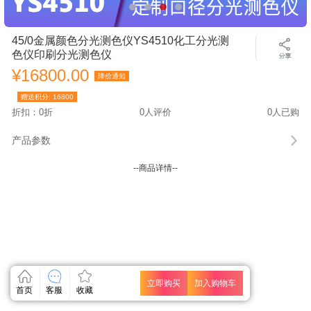
45/0金属颜色分光测色仪YS4510化工分光测
色仪印刷分光测色仪
¥16800.00
降价通知
赠送积分:
16800
折扣：0折
0人评价
0人已购
产品参数
--商品详情--
立即购买
加入购物车
首页
客服
收藏
关闭
关闭
关闭
关闭
关闭
关闭