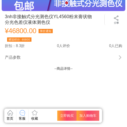
3nh非接触式分光测色仪YL4560粉末膏状物
分光色差仪液体测色仪
¥46800.00
降价通知
赠送积分:
46800
折扣：8.3折
0人评价
0人已购
产品参数
--商品详情--
立即购买
加入购物车
首页
客服
收藏
关闭
关闭
关闭
关闭
关闭
关闭