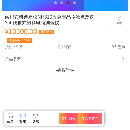
纺织布料色差仪NH310五金制品喷涂色差仪
3nh便携式塑料电脑测色仪
¥10500.00
降价通知
赠送积分:
10500
折扣：0折
0人评价
0人已购
产品参数
--商品详情--
立即购买
加入购物车
首页
客服
收藏
关闭
关闭
关闭
关闭
关闭
关闭