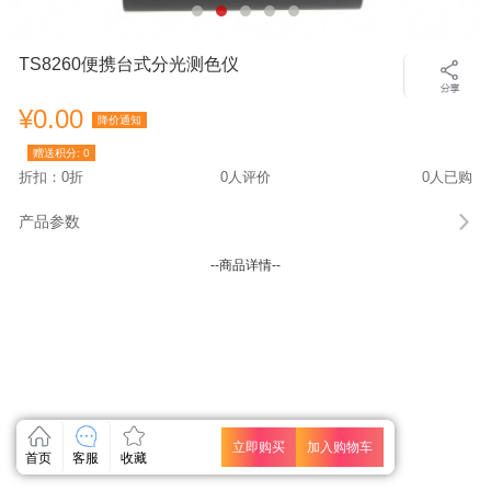
TS8260便携台式分光测色仪
¥0.00
降价通知
赠送积分:
0
折扣：0折
0人评价
0人已购
产品参数
--商品详情--
立即购买
加入购物车
首页
客服
收藏
关闭
关闭
关闭
关闭
关闭
关闭