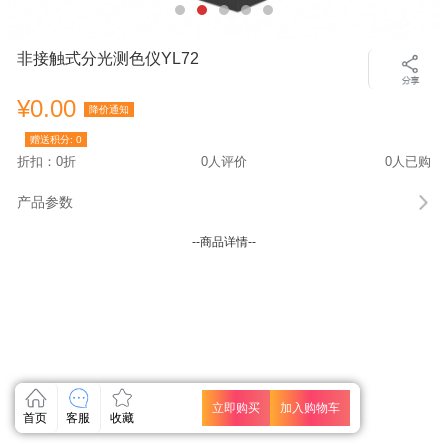
非接触式分光测色仪YL72
¥0.00
降价通知
赠送积分:
0
折扣：0折
0人评价
0人已购
产品参数
--商品详情--
立即购买
加入购物车
首页
客服
收藏
关闭
关闭
关闭
关闭
关闭
关闭