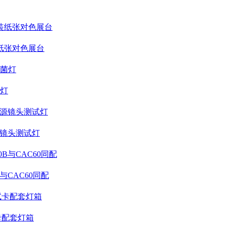
纸张对色展台
菌灯
源镜头测试灯
与CAC60同配
卡配套灯箱