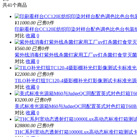
共
41
个商品
¥11000.00
已售0件
印刷看样台CC120E纺织印染对样台配色调色比色台包装
对比
收藏
0
¥560.00
已售0件
紫外线消毒灯紫外线杀菌灯家用工厂uv灯杀菌灯食堂灭
对比
收藏
0
¥22000.00
已售0件
TILO补光灯组TC120-4摄影棚补光灯影像测试卡标准光
对比
收藏
0
¥3200.00
已售0件
美式标准光源箱M60与JudgeQC同配置英式对色灯箱T60B
对比
收藏
0
¥28800.00
已售0件
THC系列宽动态透射灯箱10000Lux高动态标准灯箱测试