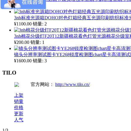
¥500.00
销量: 3
3nh标准光源箱DOHO对色灯箱经典五光源印刷纺织标准光源
¥1100.00
销量: 2
3nh棉花分级灯F20T12新疆棉花看色灯管光源棉花分级室
¥200.00
销量: 1
镜头分辨率测试图卡YE268锐度检测图chart星卡高清测
¥1600.00
销量: 3
TILO
官方网站：
http://www.tilo.cn/
上架
销量
价格
更新
人气
1
/3