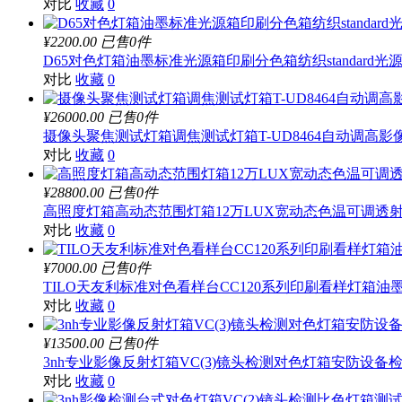
对比
收藏
0
¥2200.00
已售0件
D65对色灯箱油墨标准光源箱印刷分色箱纺织standard光
对比
收藏
0
¥26000.00
已售0件
摄像头聚焦测试灯箱调焦测试灯箱T-UD8464自动调高影
对比
收藏
0
¥28800.00
已售0件
高照度灯箱高动态范围灯箱12万LUX宽动态色温可调透射灯箱
对比
收藏
0
¥7000.00
已售0件
TILO天友利标准对色看样台CC120系列印刷看样灯箱油
对比
收藏
0
¥13500.00
已售0件
3nh专业影像反射灯箱VC(3)镜头检测对色灯箱安防设备
对比
收藏
0