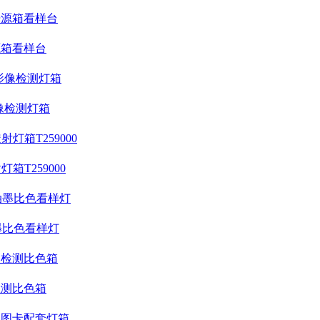
源箱看样台
像检测灯箱
T259000
墨比色看样灯
检测比色箱