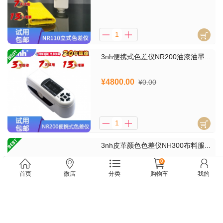
3nh便携式色差仪NR200油漆油墨...
¥4800.00
¥0.00
3nh皮革颜色色差仪NH300布料服...
0
¥6000.00
¥0.00
首页
微店
分类
购物车
我的
3nh电脑配色仪NH310水果蔬菜色...
¥10500.00
¥0.00