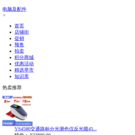
电脑及配件
>
首页
店铺街
促销
预售
拍卖
积分商城
优惠活动
精选早市
知识库
热卖推荐
YS4580交通路标分光测色仪反光膜45...