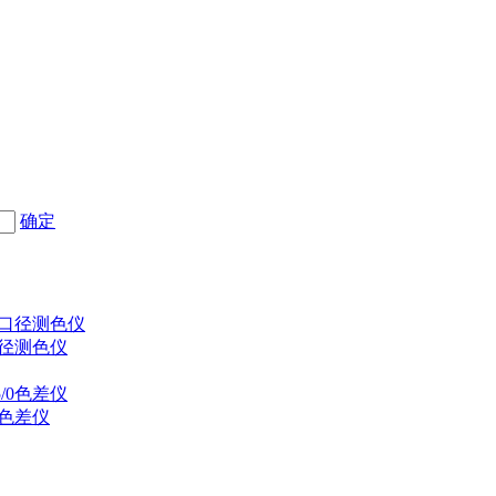
确定
口径测色仪
0色差仪