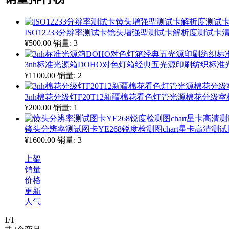
ISO12233分辨率测试卡镜头增强型测试卡解析度测试卡清晰
¥500.00
销量: 3
3nh标准光源箱DOHO对色灯箱经典五光源印刷纺织标准光源
¥1100.00
销量: 2
3nh棉花分级灯F20T12新疆棉花看色灯管光源棉花分级室
¥200.00
销量: 1
镜头分辨率测试图卡YE268锐度检测图chart星卡高清测
¥1600.00
销量: 3
上架
销量
价格
更新
人气
1
/1