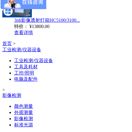
3nh影像透射灯箱HC5100/3100...
特价：
¥13800.00
查看详情
首页
>
工业检测/仪器设备
工业检测/仪器设备
工具及耗材
工控/照明
电脑及配件
>
影像检测
颜色测量
外观测量
影像检测
标准光源