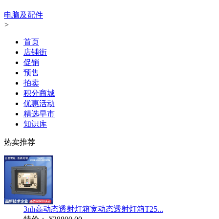
电脑及配件
>
首页
店铺街
促销
预售
拍卖
积分商城
优惠活动
精选早市
知识库
热卖推荐
3nh高动态透射灯箱宽动态透射灯箱T25...