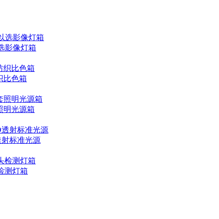
以选影像灯箱
织比色箱
套照明光源箱
D透射标准光源
头检测灯箱