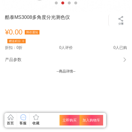
酷泰MS3008多角度分光测色仪
¥0.00
降价通知
赠送积分:
0
折扣：0折
0人评价
0人已购
产品参数
--商品详情--
立即购买
加入购物车
首页
客服
收藏
关闭
关闭
关闭
关闭
关闭
关闭