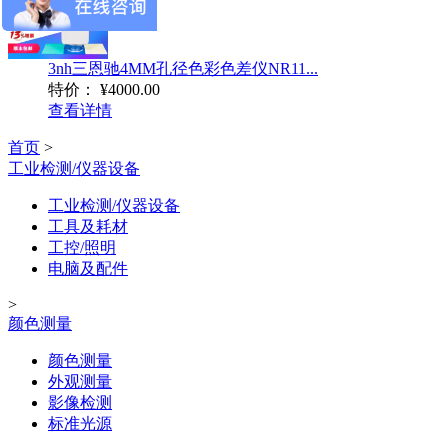
3nh三恩驰4MM孔径色彩色差仪NR11...
特价：
¥4000.00
查看详情
首页
>
工业检测/仪器设备
工业检测/仪器设备
工具及耗材
工控/照明
电脑及配件
>
颜色测量
颜色测量
外观测量
影像检测
标准光源