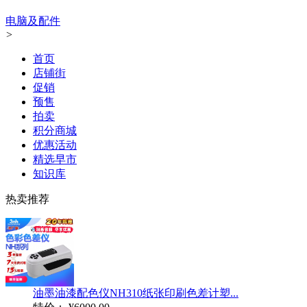
电脑及配件
>
首页
店铺街
促销
预售
拍卖
积分商城
优惠活动
精选早市
知识库
热卖推荐
油墨油漆配色仪NH310纸张印刷色差计塑...