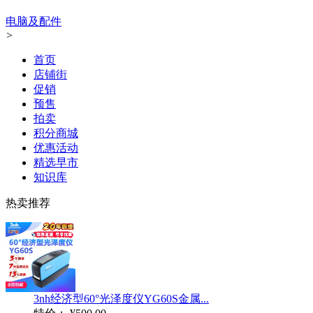
电脑及配件
>
首页
店铺街
促销
预售
拍卖
积分商城
优惠活动
精选早市
知识库
热卖推荐
3nh经济型60°光泽度仪YG60S金属...