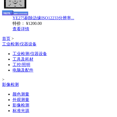
YE275剔除边缘ISO12233分辨率...
特价：
¥1200.00
查看详情
首页
>
工业检测/仪器设备
工业检测/仪器设备
工具及耗材
工控/照明
电脑及配件
>
影像检测
颜色测量
外观测量
影像检测
标准光源