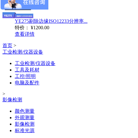
YE275剔除边缘ISO12233分辨率...
特价：
¥1200.00
查看详情
首页
>
工业检测/仪器设备
工业检测/仪器设备
工具及耗材
工控/照明
电脑及配件
>
影像检测
颜色测量
外观测量
影像检测
标准光源