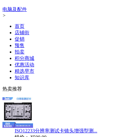
电脑及配件
>
首页
店铺街
促销
预售
拍卖
积分商城
优惠活动
精选早市
知识库
热卖推荐
ISO12233分辨率测试卡镜头增强型测...