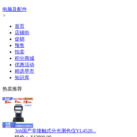
电脑及配件
>
首页
店铺街
促销
预售
拍卖
积分商城
优惠活动
精选早市
知识库
热卖推荐
3nh国产非接触式分光测色仪YL4520...