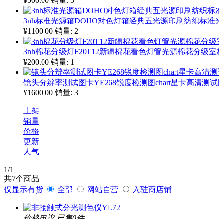
¥500.00
销量: 3
3nh标准光源箱DOHO对色灯箱经典五光源印刷纺织标准光源
¥1100.00
销量: 2
3nh棉花分级灯F20T12新疆棉花看色灯管光源棉花分级室
¥200.00
销量: 1
镜头分辨率测试图卡YE268锐度检测图chart星卡高清测
¥1600.00
销量: 3
上架
销量
价格
更新
人气
1
/1
共
7
个商品
仅显示有货
全部
网站自营
入驻商店铺
价格电议
已售0件