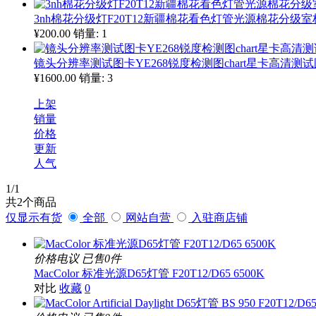
3nh棉花分级灯F20T12新疆棉花看色灯管光源棉花分级室
¥200.00
销量: 1
镜头分辨率测试图卡YE268锐度检测图chart星卡高清测
¥1600.00
销量: 3
上架
销量
价格
更新
人气
1
/1
共
2
个商品
仅显示有货
全部
网站自营
入驻商店铺
价格电议
已售0件
MacColor 标准光源D65灯管 F20T12/D65 6500K
对比
收藏
0