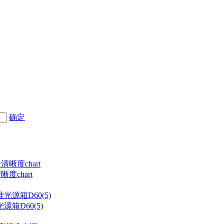
确定
度chart
箱D60(5)