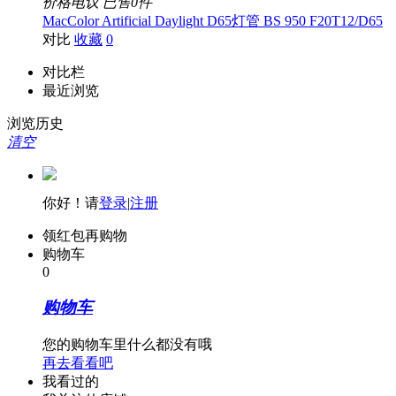
价格电议
已售0件
MacColor Artificial Daylight D65灯管 BS 950 F20T12/D65
对比
收藏
0
对比栏
最近浏览
浏览历史
清空
你好！请
登录
|
注册
领红包再购物
购物车
0
购物车
您的购物车里什么都没有哦
再去看看吧
我看过的