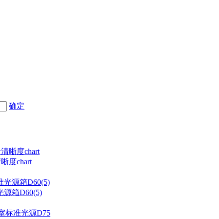
确定
度chart
箱D60(5)