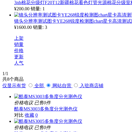
3nh棉花分级灯F20T12新疆棉花看色灯管光源棉花分级室
¥200.00
销量: 1
镜头分辨率测试图卡YE268锐度检测图chart星卡高清测
¥1600.00
销量: 3
上架
销量
价格
更新
人气
1
/1
共
8
个商品
仅显示有货
全部
网站自营
入驻商店铺
价格电议
已售0件
酷泰MS3003多角度分光测色仪
对比
收藏
0
价格电议
已售0件