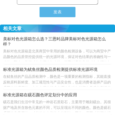
相关文章
美标对色光源箱怎么选？三恩时品牌美标对色光源箱怎么
样？
美标对色光源箱是北美商贸中常用的颜色检测设备，可以为商贸中产
品颜色的品质管控提供统一的光源环境，保证对色结果的准确性与一
致性。那么，美标对色光源箱怎么选？三恩时品牌美标对色光源箱怎
么样？下文对美标对色光源箱选型及三恩时品牌美标对色光源箱优势
标准光源箱为鱿鱼丝颜色品质检测提供标准光源环境
做了介绍，为大家选择美标对色光源箱提供参考。
在鱿鱼丝的产品品质检测中，颜色是一项重要的检测指标，其能直接
反映原料新鲜度、加工规范性与产品安全性，也是消费者选择产品的
重要的外观属性。本文介绍了标准光源箱为鱿鱼丝颜色品质检测提供
标准光源环境。
标准光源箱在砚石颜色评定划分中的应用
砚石是我们生活中常见的一种岩石质彩石，主要用于雕刻砚台。其很
据产地及所含致色元素的不同，可以呈现出不同的颜色。颜色是砚石
重要的商品属性，对其价值有着较大的影响。因此，需要对其颜色进