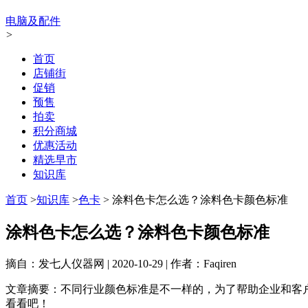
电脑及配件
>
首页
店铺街
促销
预售
拍卖
积分商城
优惠活动
精选早市
知识库
首页
>
知识库
>
色卡
>
涂料色卡怎么选？涂料色卡颜色标准
涂料色卡怎么选？涂料色卡颜色标准
摘自：发七人仪器网
|
2020-10-29
|
作者：Faqiren
文章摘要：
不同行业颜色标准是不一样的，为了帮助企业和客
看看吧！