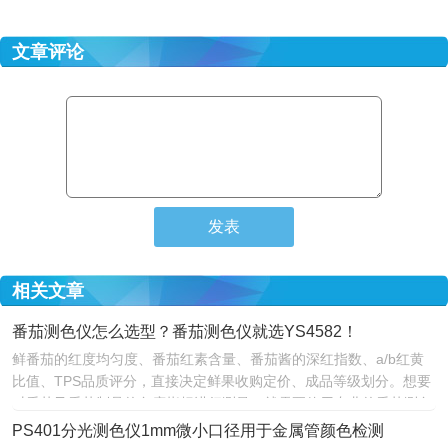
文章评论
相关文章
番茄测色仪怎么选型？番茄测色仪就选YS4582！
鲜番茄的红度均匀度、番茄红素含量、番茄酱的深红指数、a/b红黄
比值、TPS品质评分，直接决定鲜果收购定价、成品等级划分。想要
对番茄及番茄制品的色度指标进行测量，就需要使用专业的番茄测色
仪。那么，番茄测色仪怎么选型？番茄测色仪就选YS4582！
PS401分光测色仪1mm微小口径用于金属管颜色检测