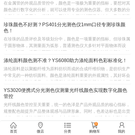
在金属管的外观品质管控中，颜色是一项极为重要的指标，要想对其
颜色进行数字化的分析，就可以使用专业的测色仪器。但大多数的分
光测色仪多采用大口径设计，无法与金属管弧面紧密贴合，导致测量
数据波动大。因此，为了准确测量其颜色就可以使用小口径分光测色
珍珠颜色不好测？PS401分光测色仪1mm口径专测珍珠颜
仪。本文介绍了PS401分光测色仪1mm口径用于金属管颜色检测，感
色！
兴趣的朋友可以了解一下！
在珍珠的品质评价及等级划分中，颜色是一项重要的指标。但珍珠属
于圆形物体，其测量面为弧形，普通测色仪大多针对平面物体而设
计，其测量口径无法匹配珍珠弧面，难以准确的量化珍珠的颜色。珍
珠颜色不好测？PS401分光测色仪1mm口径专测珍珠颜色！
涤纶面料颜色测不准？YS6080助力涤纶面料色彩标准化！
涤纶面料是以聚酯纤维为原料纺织而成的合成纤维织物，是纺织生产
中常见的一种纺织面料。颜色是涤纶面料重要的外观属性，其好坏会
直接影响成品的质量。但普通测色仪器在测量其颜色时，极易受表面
肌理影响产生数据波动。涤纶面料颜色测不准？YS6080助力涤纶面
YS3020便携式分光测色仪测量光纤线颜色实现数字化颜色
料色彩标准化！
管控
光纤线颜色管控至关重要，统一的色泽是产品外观品质的核心指标，
规整配色能提升产品整体观感与品牌形象。同时，色差达标也是出货
验收、批次质检的硬性标准。本文介绍了YS3020便携式分光测色仪
测量光纤线颜色实现数字化颜色管控，对此感兴趣的朋友不妨了解一
0
下！
首页
微店
分类
购物车
我的