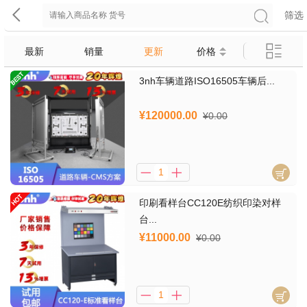
筛选
最新
销量
更新
价格
3nh车辆道路ISO16505车辆后...
¥120000.00
¥0.00
印刷看样台CC120E纺织印染对样
台...
¥11000.00
¥0.00