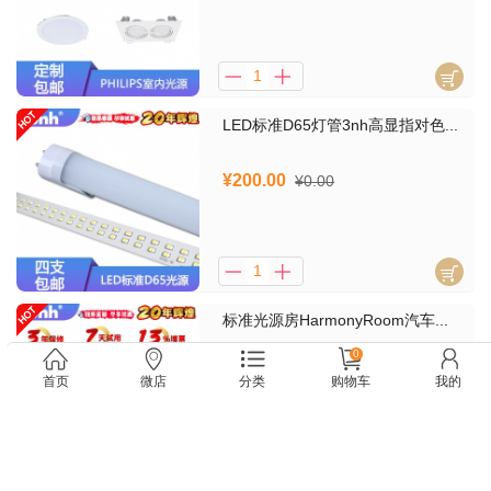
LED标准D65灯管3nh高显指对色...
¥200.00
¥0.00
标准光源房HarmonyRoom汽车...
0
¥12000.00
¥0.00
首页
微店
分类
购物车
我的