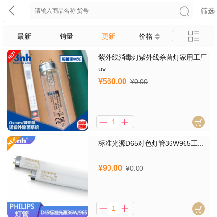
筛选
最新
销量
更新
价格
紫外线消毒灯紫外线杀菌灯家用工厂
uv...
¥560.00
¥0.00
标准光源D65对色灯管36W965工...
¥90.00
¥0.00